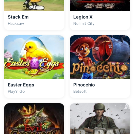
Stack Em
Legion X
Hacksaw
Nolimit City
Easter Eggs
Pinocchio
Play'n Go
Betsoft