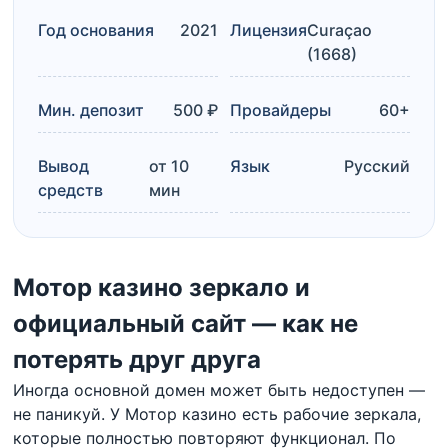
Год основания
2021
Лицензия
Curaçao
(1668)
Мин. депозит
500 ₽
Провайдеры
60+
Вывод
от 10
Язык
Русский
средств
мин
Мотор казино зеркало и
официальный сайт — как не
потерять друг друга
Иногда основной домен может быть недоступен —
не паникуй. У Мотор казино есть рабочие зеркала,
которые полностью повторяют функционал. По