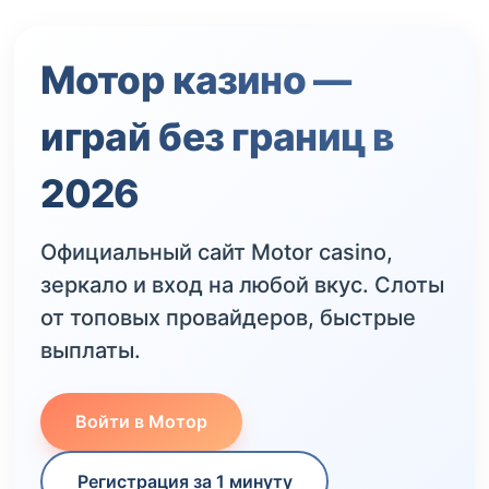
Мотор казино —
играй без границ в
2026
Официальный сайт Motor casino,
зеркало и вход на любой вкус. Слоты
от топовых провайдеров, быстрые
выплаты.
Войти в Мотор
Регистрация за 1 минуту