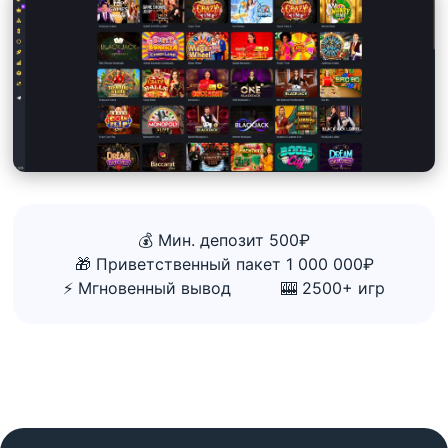
💰 Мин. депозит 500₽
🎁 Приветственный пакет 1 000 000₽
⚡ Мгновенный вывод
🎰 2500+ игр