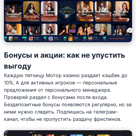
Бонусы и акции: как не упустить
выгоду
Каждую пятницу Мотор казино раздает кэшбек до
10%. А для активных игроков — персональные
предложения от персонального менеджера.
Проверяй раздел с бонусами после входа.
Бездепозитные бонусы появляются регулярно, но за
ними нужно следить. Подпишись на телеграм-
канал, чтобы не пропустить раздачу фриспинов.