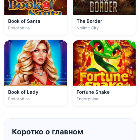
Book of Santa
The Border
Endorphina
Nolimit City
Book of Lady
Fortune Snake
Endorphina
Endorphina
Коротко о главном