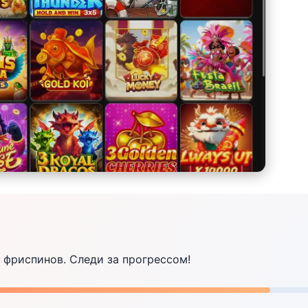
фриспинов. Следи за прогрессом!