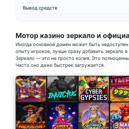
Вывод средств
Мотор казино зеркало и официа
Иногда основной домен может быть недоступен 
опыту игроков, лучше сразу добавить зеркало в 
Зеркало — это не просто копия. Это полноценный
Часто оно даже быстрее загружается.