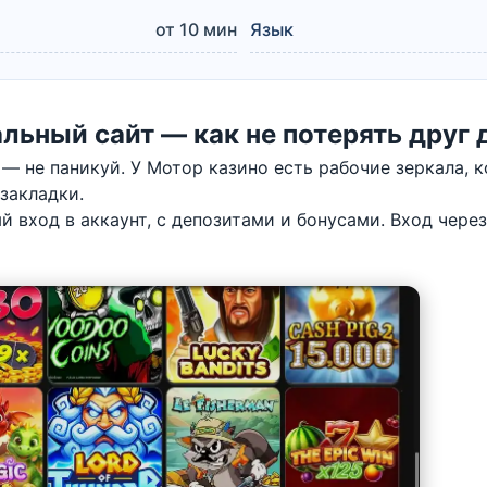
от 10 мин
Язык
льный сайт — как не потерять друг 
— не паникуй. У Мотор казино есть рабочие зеркала, 
закладки.
 вход в аккаунт, с депозитами и бонусами. Вход через