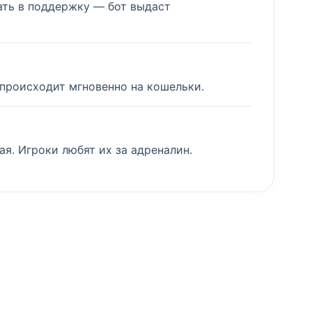
ать в поддержку — бот выдаст
 происходит мгновенно на кошельки.
ая. Игроки любят их за адреналин.