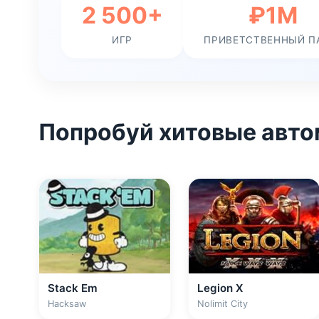
2 500+
₽1М
ИГР
ПРИВЕТСТВЕННЫЙ П
Попробуй хитовые авт
Stack Em
Legion X
Hacksaw
Nolimit City