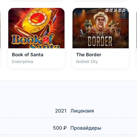
Book of Santa
The Border
Endorphina
Nolimit City
2021
Лицензия
500 ₽
Провайдеры