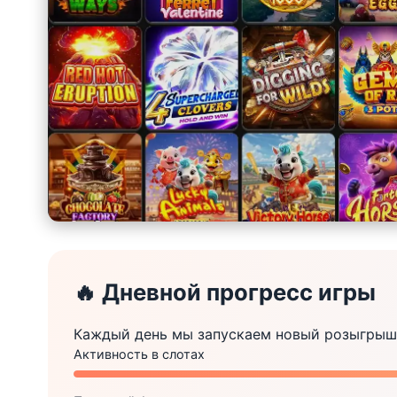
🔥 Дневной прогресс игры
Каждый день мы запускаем новый розыгрыш 
Активность в слотах