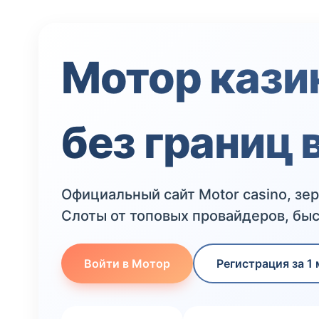
Мотор кази
без границ 
Официальный сайт Motor casino, зер
Слоты от топовых провайдеров, бы
Войти в Мотор
Регистрация за 1